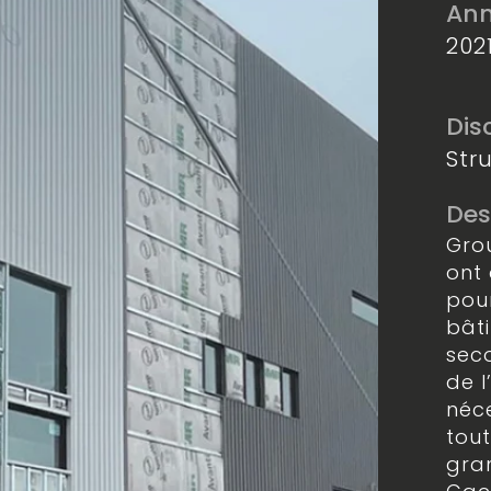
Ann
202
Dis
Str
Des
Gro
ont 
pour
bâti
seco
de 
néc
tout
gran