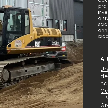
Cac
proj
inve
à tr
sci
annu
bio
Ar
Un
de
co
C
- 
Gr