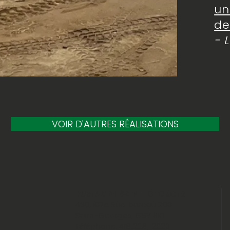
un
de
- 
VOIR D'AUTRES RÉALISATIONS
BUREAU DE SAINT-GEORGES
430, 107e Rue, bureau 200
Saint-Georges, G5Y 8K1
Téléphone: 418 228-2223