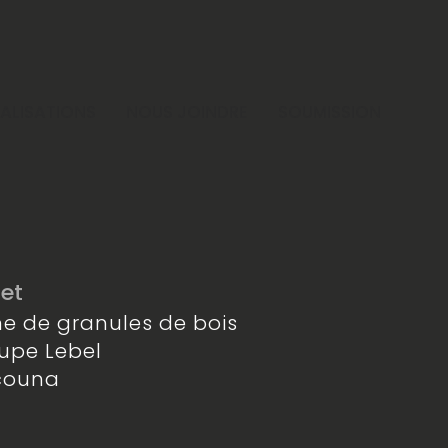
ÉALISATIONS
NOUS JOINDRE
SOUMISSION
jet
ne de granules de bois
upe Lebel
couna