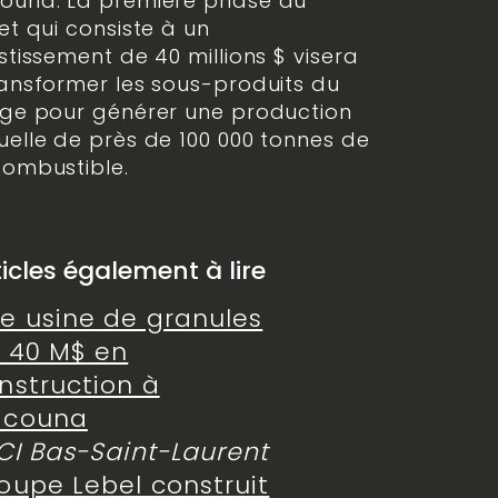
ouna. La première phase du
et qui consiste à un
stissement de 40 millions $ visera
ansformer les sous-produits du
age pour générer une production
elle de près de 100 000 tonnes de
combustible.
ticles également à lire
e usine de granules
 40 M$ en
nstruction à
acouna
ICI Bas-Saint-Laurent
oupe Lebel construit