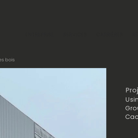
ENTREPRISE
SERVICES
CARRIÈRES
R
es bois
Pro
Usi
Gro
Ca