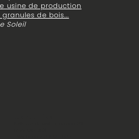
e usine de production
 granules de bois...
Le Soleil
BUREAU DE LÉVIS
8165, rue du Mistral, bureau 201
Lévis, G6X 3R8
Téléphone: 418 838-9789