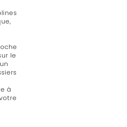
plines
que,
proche
ur le
’un
siers
te à
votre