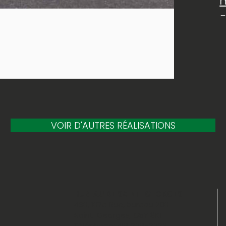
-
VOIR D'AUTRES RÉALISATIONS
BUREAU DE SAINT-GEORGES
430, 107e Rue, bureau 200
Saint-Georges, G5Y 8K1
Téléphone: 418 228-2223