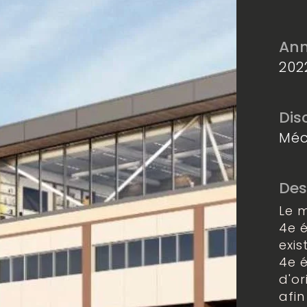
Ann
202
Dis
Méc
Des
Le 
4e 
exi
4e 
d'o
afin