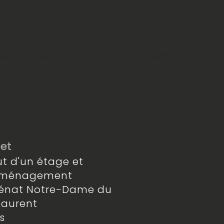
ÉALISATIONS
NOUS JOINDRE
SOUMISSION
jet
ut d'un étage et
aménagement
énat Notre-Dame du
Laurent
is