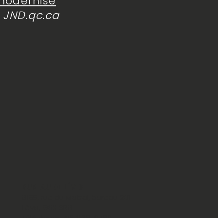
modernise
 JND.qc.ca
BUREAU DE LÉVIS
8165, rue du Mistral, bureau 201
Lévis, G6X 3R8
Téléphone: 418 838-9789