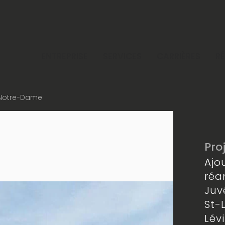
ENTREPRISE
SERVICES
CARRIÈRES
R
 Notre-Dame
Pro
Ajo
ré
Juv
St-
Lév