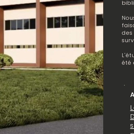
bibl
Nous
fais
des 
surv
L'ét
été 
A
L
s